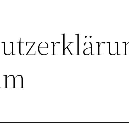
utzerkläru
um