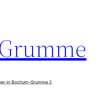
-Grumme
men in Bochum-Grumme 2